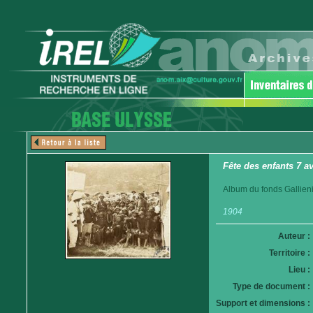
Fête des enfants 7 a
Album du fonds Gallieni
1904
Auteur :
Territoire :
Lieu :
Type de document :
Support et dimensions :