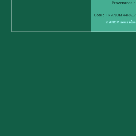
Provenance :
Cote :
FR ANOM 44PA17
© ANOM sous réserv