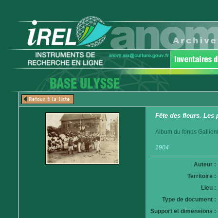
Fête des fleurs. Les 
Album du fonds Gallieni
1904
Auteur :
Territoire :
Lieu :
Type de document :
Support et dimensions :