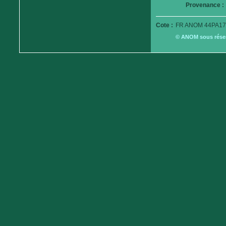
Provenance :
Cote :
FR ANOM 44PA17
© ANOM sous réserv