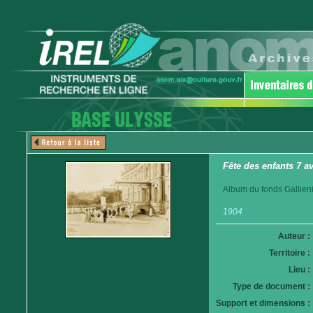
Fête des enfants 7 a
Album du fonds Gallieni
1904
Auteur :
Territoire :
Lieu :
Type de document :
Support et dimensions :