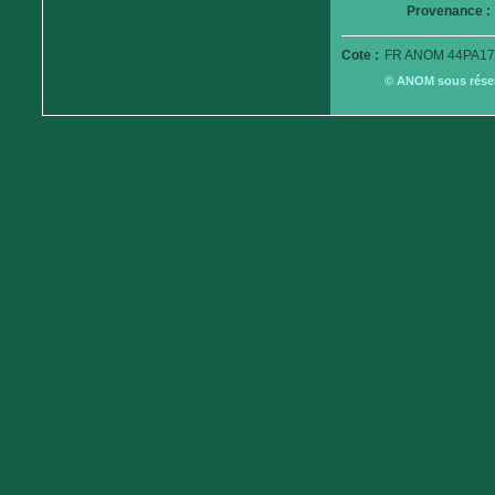
Provenance :
Cote :
FR ANOM 44PA17
© ANOM sous réserv