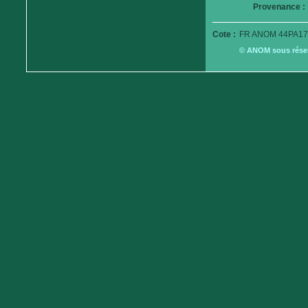
Provenance :
Cote :
FR ANOM 44PA17
© ANOM sous réserv