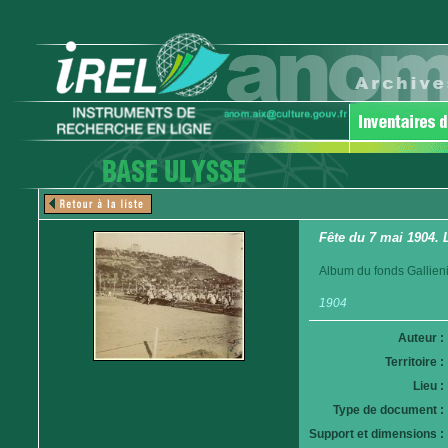
Fête du 7 mai 1904. 
Album du fonds Gallieni
1904
Auteur :
Territoire :
Lieu :
Type de document :
Support et dimensions :