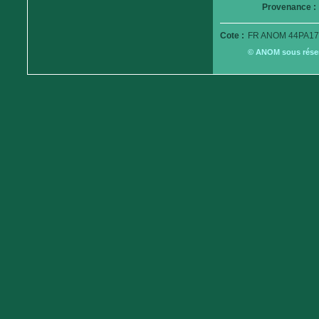
Provenance :
Cote :
FR ANOM 44PA17
© ANOM sous réserv