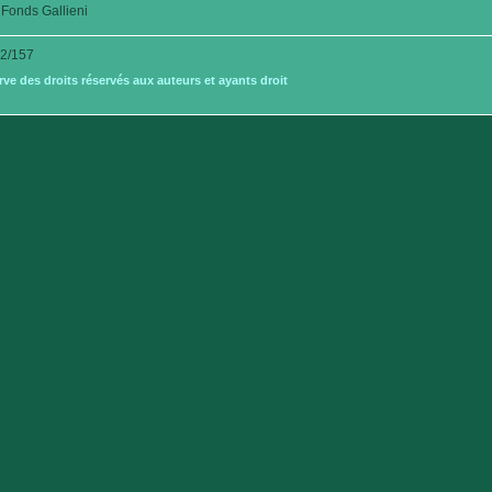
Fonds Gallieni
2/157
e des droits réservés aux auteurs et ayants droit