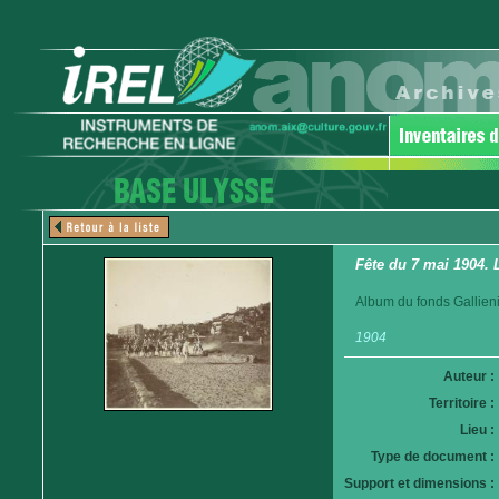
Fête du 7 mai 1904. 
Album du fonds Gallieni
1904
Auteur :
Territoire :
Lieu :
Type de document :
Support et dimensions :