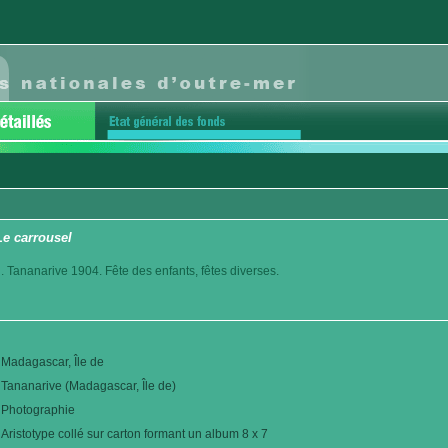
Le carrousel
. Tananarive 1904. Fête des enfants, fêtes diverses.
Madagascar, Île de
Tananarive (Madagascar, Île de)
Photographie
Aristotype collé sur carton formant un album 8 x 7