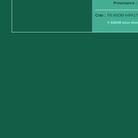
Provenance :
Cote :
FR ANOM 44PA17
© ANOM sous réserv