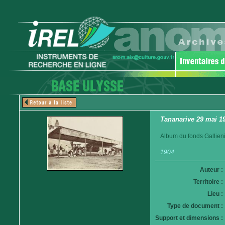
Tananarive 29 mai 19
Album du fonds Gallieni
1904
Auteur :
Territoire :
Lieu :
Type de document :
Support et dimensions :