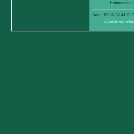
Provenance :
Cote :
FR ANOM 44PA17
© ANOM sous réserv