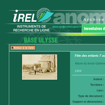
Fête des enfants 7 a
Album du fonds Gallieni
1904
Auteur :
Territoire :
Lieu :
Type de document :
Support et dimensions :