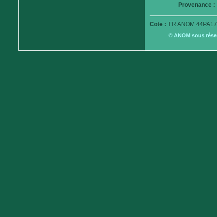
Provenance :
Cote :
FR ANOM 44PA17
© ANOM sous réserv