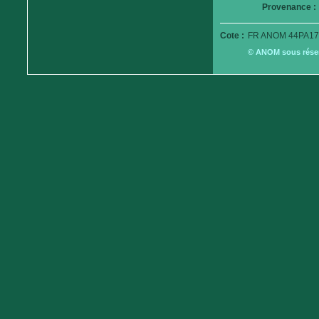
Provenance :
Cote :
FR ANOM 44PA17
© ANOM sous réserv