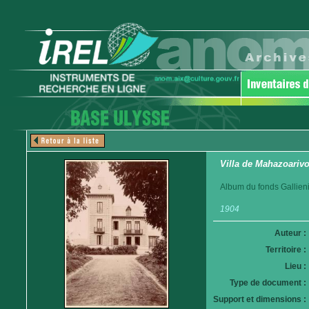
Villa de Mahazoariv
Album du fonds Gallieni
1904
Auteur :
Territoire :
Lieu :
Type de document :
Support et dimensions :