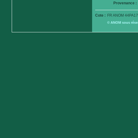
Provenance :
Cote :
FR ANOM 44PA17
© ANOM sous réserv