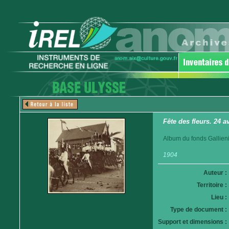
Fête des fleurs. 24 
Album du fonds Gallieni
1904
Auteur :
Territoire :
Lieu :
Type de document :
Support et dimensions :