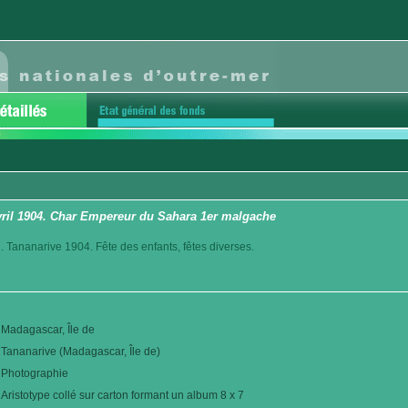
avril 1904. Char Empereur du Sahara 1er malgache
. Tananarive 1904. Fête des enfants, fêtes diverses.
Madagascar, Île de
Tananarive (Madagascar, Île de)
Photographie
Aristotype collé sur carton formant un album 8 x 7