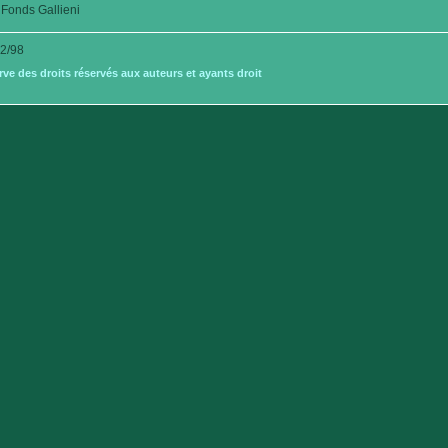
Fonds Gallieni
2/98
e des droits réservés aux auteurs et ayants droit