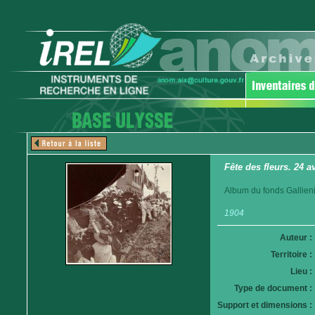
Fête des fleurs. 24 a
Album du fonds Gallieni.
1904
Auteur :
Territoire :
Lieu :
Type de document :
Support et dimensions :