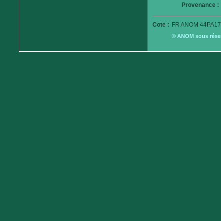
Provenance :
Cote :
FR ANOM 44PA17
© ANOM sous réserv