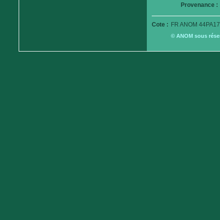
Provenance :
Cote :
FR ANOM 44PA17
© ANOM sous réserv