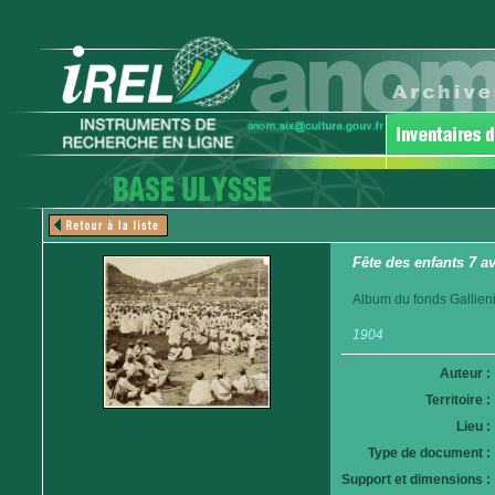
Fête des enfants 7 a
Album du fonds Gallieni
1904
Auteur :
Territoire :
Lieu :
Type de document :
Support et dimensions :