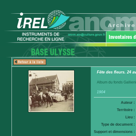
Fête des fleurs. 24 
Album du fonds Gallieni
1904
Auteur :
Territoire :
Lieu :
Type de document :
Support et dimensions :