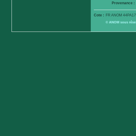
Provenance :
Cote :
FR ANOM 44PA17
© ANOM sous réserv