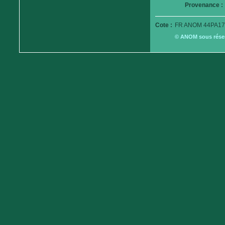
Provenance :
Cote :
FR ANOM 44PA17
© ANOM sous réserv