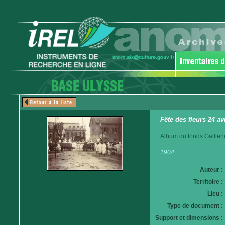
Fête des fleurs 24 av
Album du fonds Gallieni
1904
Auteur :
Territoire :
Lieu :
Type de document :
Support et dimensions :