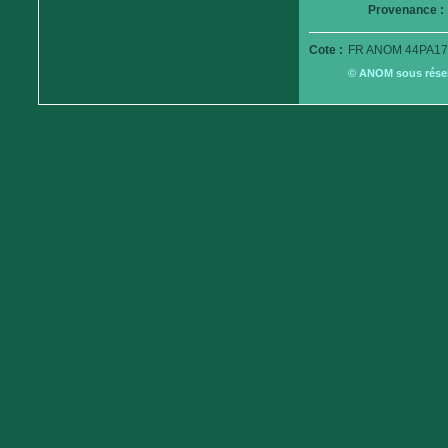
Provenance :
Cote :
FR ANOM 44PA17
© ANOM sous réserv