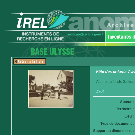
Fête des enfants 7 av
Album du fonds Gallieni
1904
Auteur :
Territoire :
Lieu :
Type de document :
Support et dimensions :