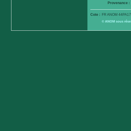
Provenance :
Cote :
FR ANOM 44PA17
© ANOM sous réserv