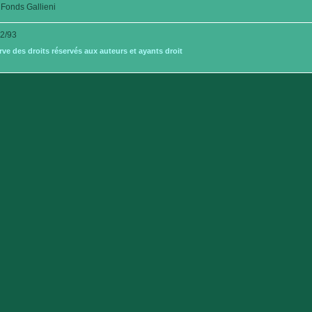
Fonds Gallieni
2/93
e des droits réservés aux auteurs et ayants droit