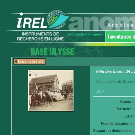
Fête des fleurs. 24 
Album du fonds Gallieni
1904
Auteur :
Territoire :
Lieu :
Type de document :
Support et dimensions :