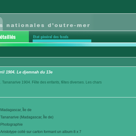
avril 1904. Le djemnah du 13e
. Tananarive 1904. Fête des enfants, fêtes diverses. Les chars
Madagascar, Île de
Tananarive (Madagascar, Île de)
Photographie
Aristotype collé sur carton formant un album 8 x 7