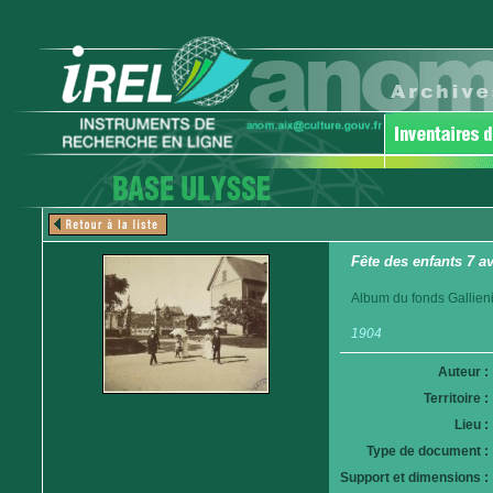
Fête des enfants 7 av
Album du fonds Gallieni
1904
Auteur :
Territoire :
Lieu :
Type de document :
Support et dimensions :