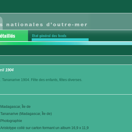
ril 1904
. Tananarive 1904. Fête des enfants, fêtes diverses.
Madagascar, Île de
Tananarive (Madagascar, Île de)
Photographie
Aristotype collé sur carton formant un album 16,9 x 11,9