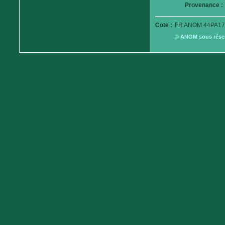
Provenance :
Cote :
FR ANOM 44PA17
© ANOM sous réserv