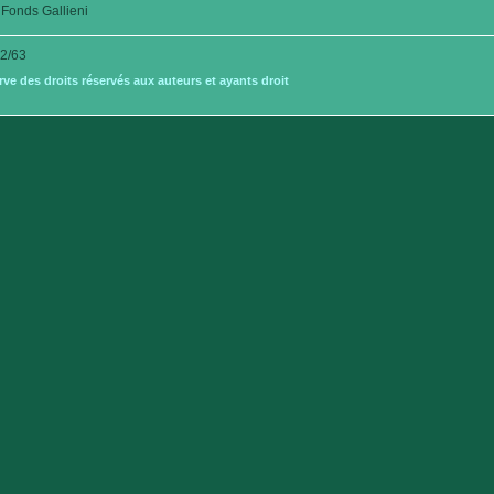
Fonds Gallieni
2/63
e des droits réservés aux auteurs et ayants droit