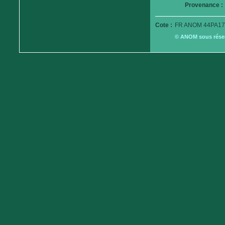
Provenance :
Cote :
FR ANOM 44PA17
© ANOM sous réserv