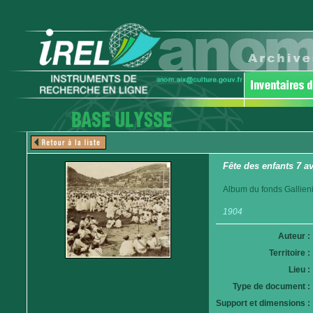
Fête des enfants 7 a
Album du fonds Gallieni
1904
Auteur :
Territoire :
Lieu :
Type de document :
Support et dimensions :