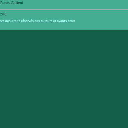
Fonds Gallieni
2/41
e des droits réservés aux auteurs et ayants droit