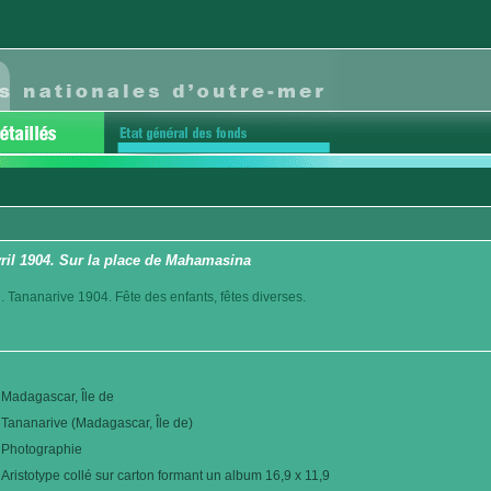
vril 1904. Sur la place de Mahamasina
. Tananarive 1904. Fête des enfants, fêtes diverses.
Madagascar, Île de
Tananarive (Madagascar, Île de)
Photographie
Aristotype collé sur carton formant un album 16,9 x 11,9