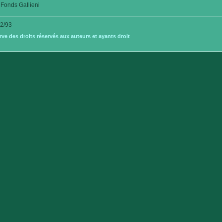
Fonds Gallieni
2/93
e des droits réservés aux auteurs et ayants droit