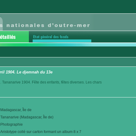
avril 1904. Le djemnah du 13e
. Tananarive 1904. Fête des enfants, fêtes diverses. Les chars
Madagascar, Île de
Tananarive (Madagascar, Île de)
Photographie
Aristotype collé sur carton formant un album 8 x 7