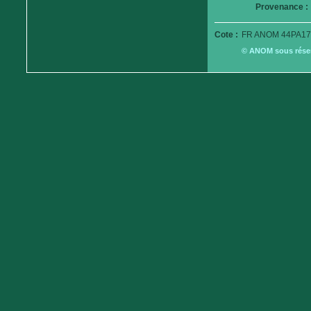
Provenance :
Cote :
FR ANOM 44PA17
© ANOM sous réserv