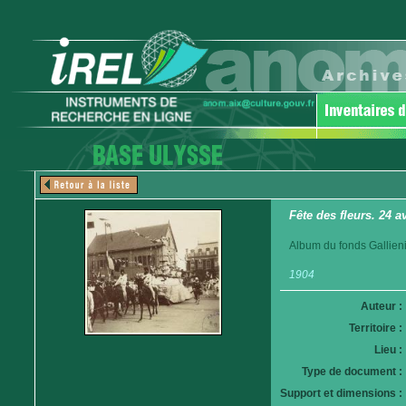
Fête des fleurs. 24 
Album du fonds Gallieni
1904
Auteur :
Territoire :
Lieu :
Type de document :
Support et dimensions :