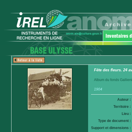
Fête des fleurs. 24 a
Album du fonds Gallieni
1904
Auteur :
Territoire :
Lieu :
Type de document :
Support et dimensions :