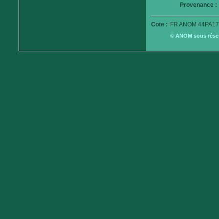
Provenance :
Cote :
FR ANOM 44PA17
© ANOM sous réserv