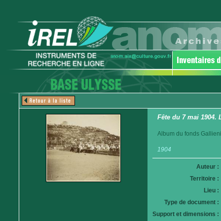
Fête du 7 mai 1904. 
Album du fonds Gallieni
1904
Auteur :
Territoire :
Lieu :
Type de document :
Support et dimensions :