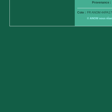
Provenance :
Cote :
FR ANOM 44PA17
© ANOM sous réserv