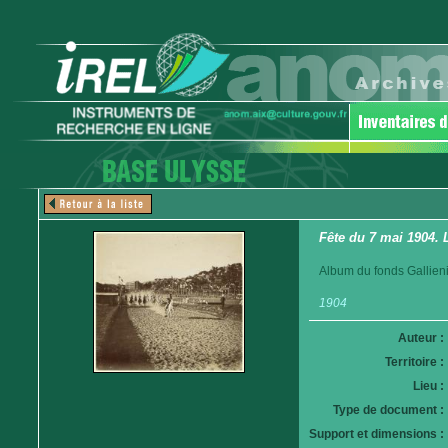
Fête du 7 mai 1904. 
Album du fonds Gallieni
1904
Auteur :
Territoire :
Lieu :
Type de document :
Support et dimensions :