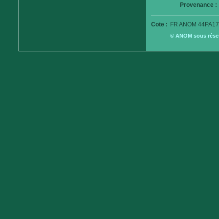
Provenance :
Cote :
FR ANOM 44PA17
© ANOM sous réserv