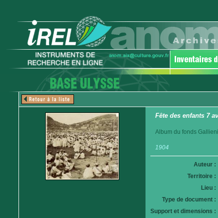
Fête des enfants 7 a
Album du fonds Gallieni
1904
Auteur :
Territoire :
Lieu :
Type de document :
Support et dimensions :