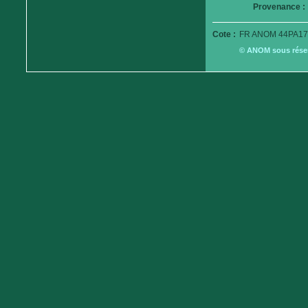
Provenance :
Cote :
FR ANOM 44PA17
© ANOM sous réserv