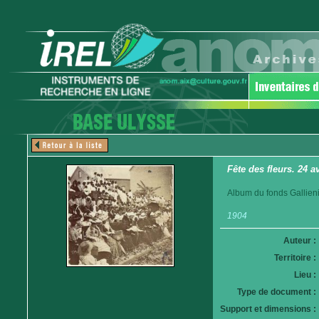
Fête des fleurs. 24 a
Album du fonds Gallieni.
1904
Auteur :
Territoire :
Lieu :
Type de document :
Support et dimensions :