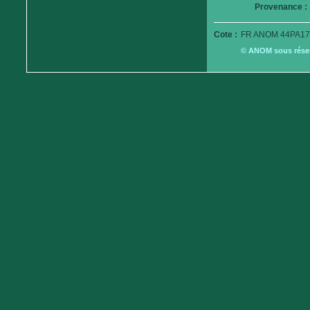
Provenance :
Cote :
FR ANOM 44PA17
© ANOM sous réserv