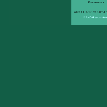
Provenance :
Cote :
FR ANOM 44PA17
© ANOM sous réserv