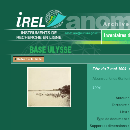
Fête du 7 mai 1904. 
Album du fonds Gallieni
1904
Auteur :
Territoire :
Lieu :
Type de document :
Support et dimensions :