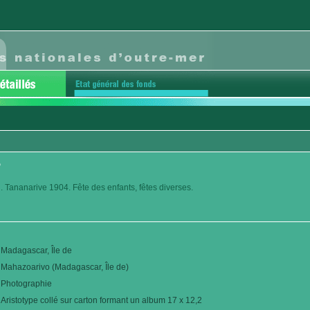
o
. Tananarive 1904. Fête des enfants, fêtes diverses.
Madagascar, Île de
Mahazoarivo (Madagascar, Île de)
Photographie
Aristotype collé sur carton formant un album 17 x 12,2