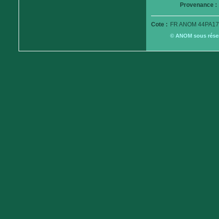
Provenance :
Cote :
FR ANOM 44PA17
© ANOM sous réserv