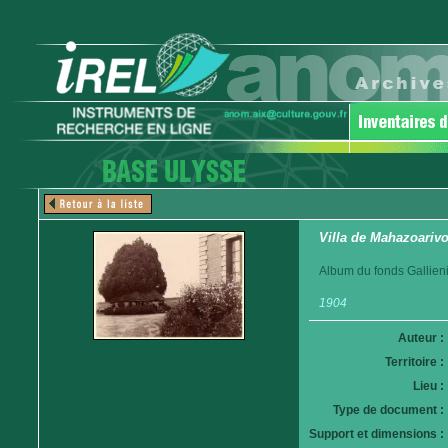
Villa de Mahazoariv
Album du fonds Gallieni
1904
Auteur :
Territoire :
Lieu :
Type de document :
Support et dimensions :