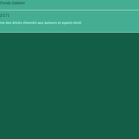
Fonds Gallieni
2/171
e des droits réservés aux auteurs et ayants droit