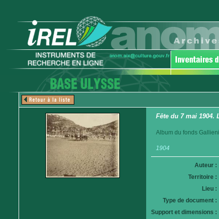
Fête du 7 mai 1904. 
Album du fonds Gallieni
1904
Auteur :
Territoire :
Lieu :
Type de document :
Support et dimensions :