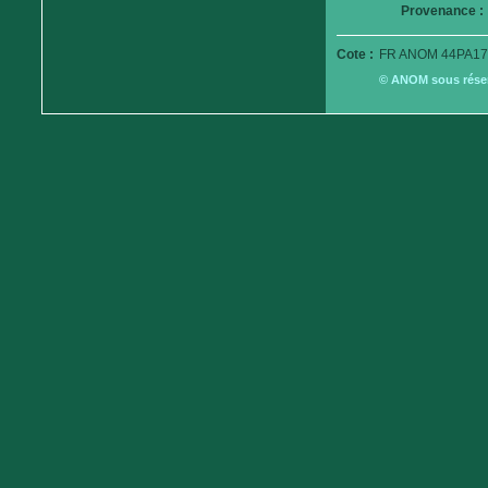
Provenance :
Cote :
FR ANOM 44PA17
© ANOM sous réserv