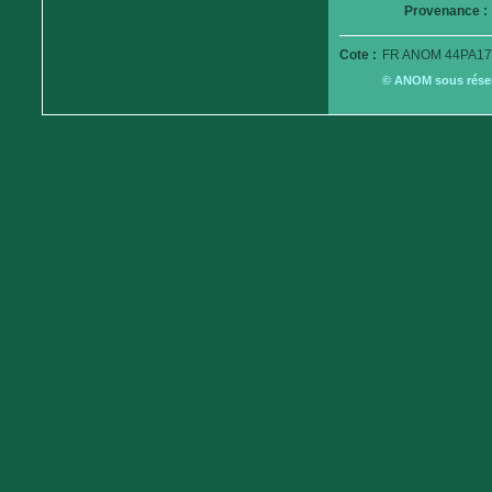
Provenance :
Cote :
FR ANOM 44PA17
© ANOM sous réserv