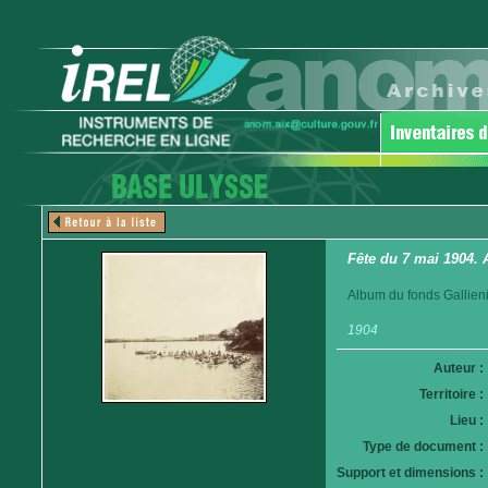
Fête du 7 mai 1904. 
Album du fonds Gallieni
1904
Auteur :
Territoire :
Lieu :
Type de document :
Support et dimensions :