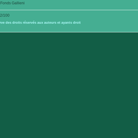
Fonds Gallieni
2/100
e des droits réservés aux auteurs et ayants droit