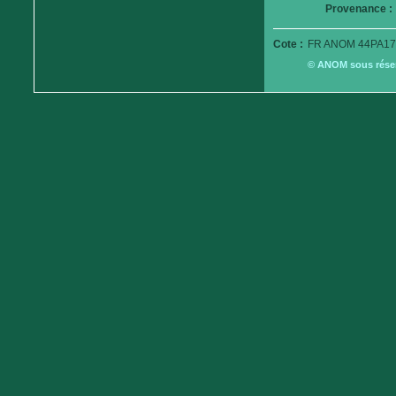
Provenance :
Cote :
FR ANOM 44PA17
© ANOM sous réserv