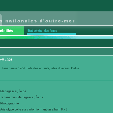
vril 1904
. Tananarive 1904. Fête des enfants, fêtes diverses. Défilé
Madagascar, Île de
Tananarive (Madagascar, Île de)
Photographie
Aristotype collé sur carton formant un album 8 x 7