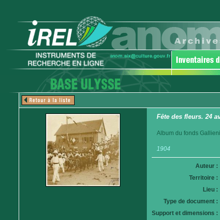
Fête des fleurs. 24 a
Album du fonds Gallieni
1904
Auteur :
Territoire :
Lieu :
Type de document :
Support et dimensions :