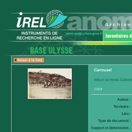
Carrousel
Album du fonds Gallieni
1904
Auteur :
Territoire :
Lieu :
Type de document :
Support et dimensions :