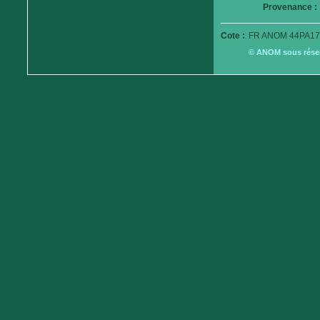
Provenance :
Cote :
FR ANOM 44PA17
© ANOM sous réserv