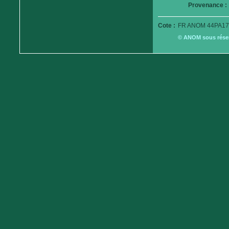
Provenance :
Cote :
FR ANOM 44PA17
© ANOM sous réserv