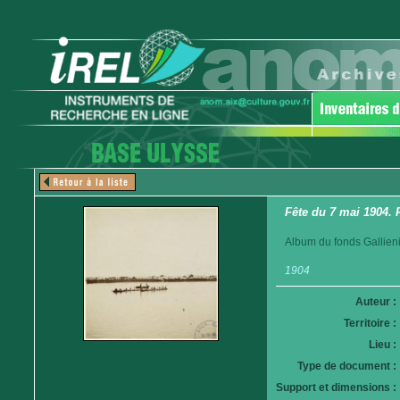
Fête du 7 mai 1904. 
Album du fonds Gallieni
1904
Auteur :
Territoire :
Lieu :
Type de document :
Support et dimensions :