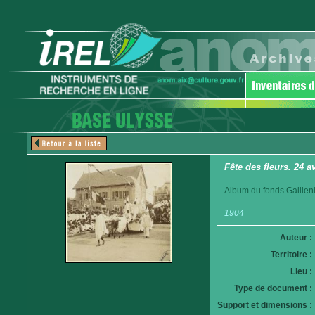
Fête des fleurs. 24 a
Album du fonds Gallieni
1904
Auteur :
Territoire :
Lieu :
Type de document :
Support et dimensions :