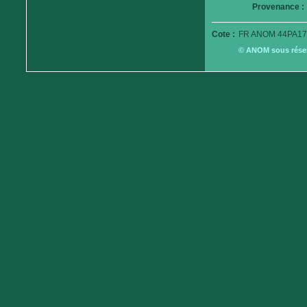
Provenance :
Cote :
FR ANOM 44PA17
© ANOM sous réserv