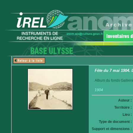
Fête du 7 mai 1904. 
Album du fonds Gallieni
1904
Auteur :
Territoire :
Lieu :
Type de document :
Support et dimensions :