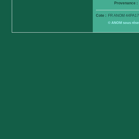
Provenance :
Cote :
FR ANOM 44PA17
© ANOM sous réserv