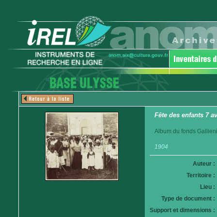
Fête des enfants 7 a
Album du fonds Gallieni.
1904
Auteur :
Territoire :
Lieu :
Type de document :
Support et dimensions :