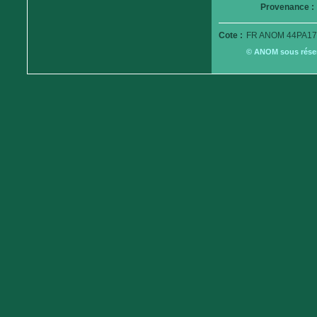
Provenance :
Cote :
FR ANOM 44PA17
© ANOM sous réserv