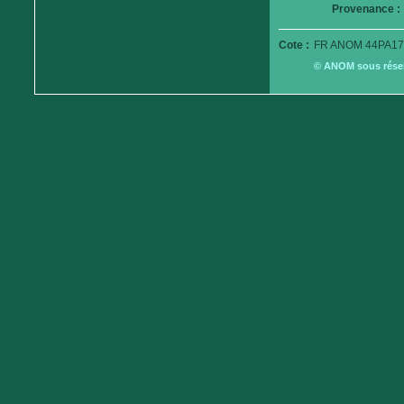
Provenance :
Cote :
FR ANOM 44PA17
© ANOM sous réserv