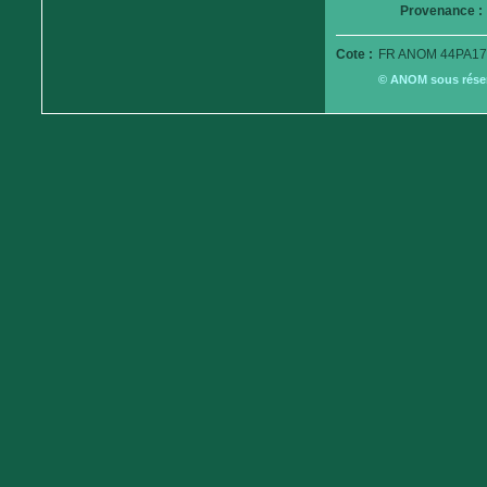
Provenance :
Cote :
FR ANOM 44PA17
© ANOM sous réserv