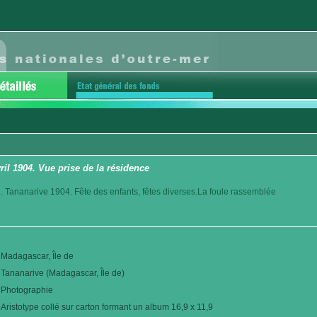
ril 1904. Vue prise de la résidence
. Tananarive 1904. Fête des enfants, fêtes diverses.La foule rassemblée
Madagascar, Île de
Tananarive (Madagascar, Île de)
Photographie
Aristotype collé sur carton formant un album 16,9 x 11,9