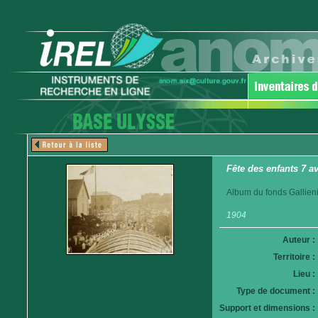
Fête des enfants 7 av
Album du fonds Gallieni
1904
Auteur :
Territoire :
Lieu :
Type de document :
Support et dimensions :