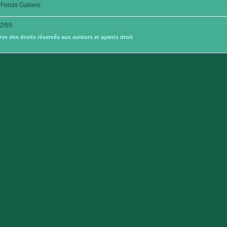
Fonds Gallieni
2/55
e des droits réservés aux auteurs et ayants droit