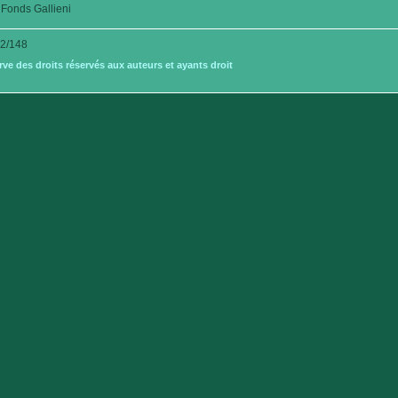
Fonds Gallieni
2/148
e des droits réservés aux auteurs et ayants droit