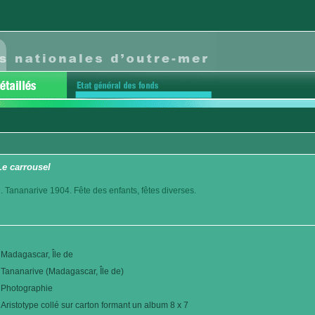
Le carrousel
. Tananarive 1904. Fête des enfants, fêtes diverses.
Madagascar, Île de
Tananarive (Madagascar, Île de)
Photographie
Aristotype collé sur carton formant un album 8 x 7