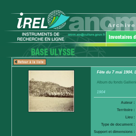
Fête du 7 mai 1904. 
Album du fonds Gallieni
1904
Auteur :
Territoire :
Lieu :
Type de document :
Support et dimensions :