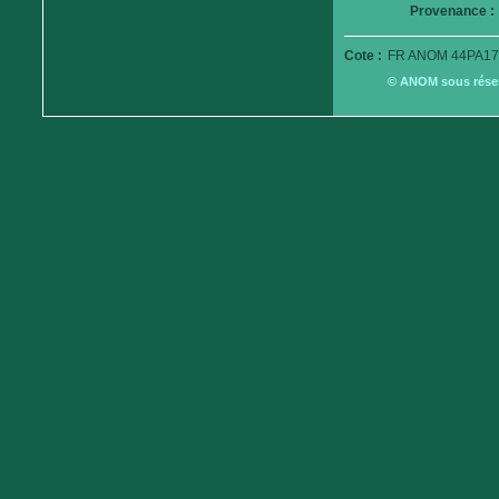
Provenance :
Cote :
FR ANOM 44PA17
© ANOM sous réserv