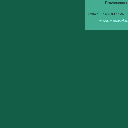
Provenance :
Cote :
FR ANOM 44PA17
© ANOM sous réserv