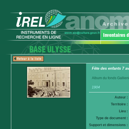
Fête des enfants 7 a
Album du fonds Gallieni
1904
Auteur :
Territoire :
Lieu :
Type de document :
Support et dimensions :