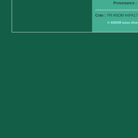
Provenance :
Cote :
FR ANOM 44PA17
© ANOM sous réserv