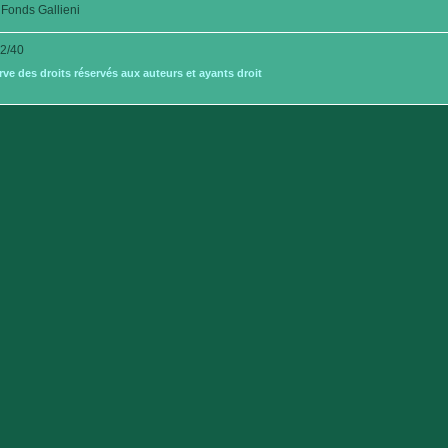
Fonds Gallieni
2/40
e des droits réservés aux auteurs et ayants droit