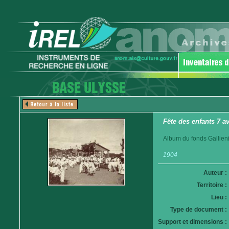
Fête des enfants 7 a
Album du fonds Gallieni
1904
Auteur :
Territoire :
Lieu :
Type de document :
Support et dimensions :