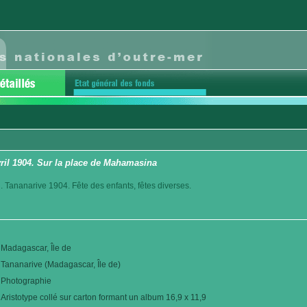
vril 1904. Sur la place de Mahamasina
. Tananarive 1904. Fête des enfants, fêtes diverses.
Madagascar, Île de
Tananarive (Madagascar, Île de)
Photographie
Aristotype collé sur carton formant un album 16,9 x 11,9