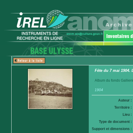
Fête du 7 mai 1904. 
Album du fonds Gallieni
1904
Auteur :
Territoire :
Lieu :
Type de document :
Support et dimensions :