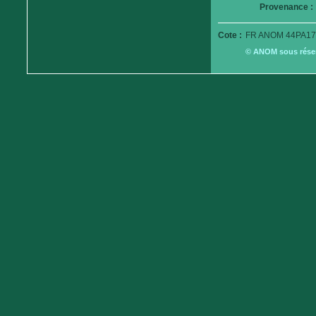
Provenance :
Cote :
FR ANOM 44PA17
© ANOM sous réserv