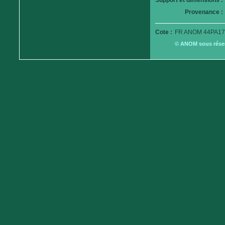
Support et dimensions :
Provenance :
Cote :
FR ANOM 44PA17
© ANOM sous réserv