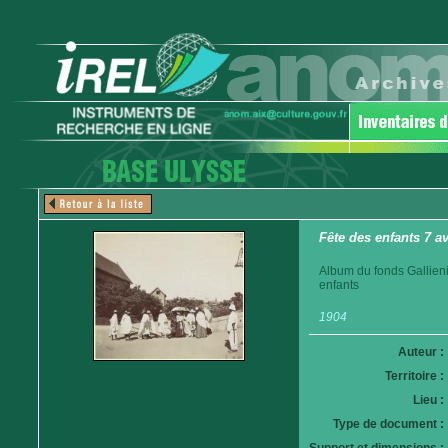
Fête des enfants 7 av
Album du fonds Gallieni
enfants
1904
Auteur :
Territoire :
Lieu :
Type de document :