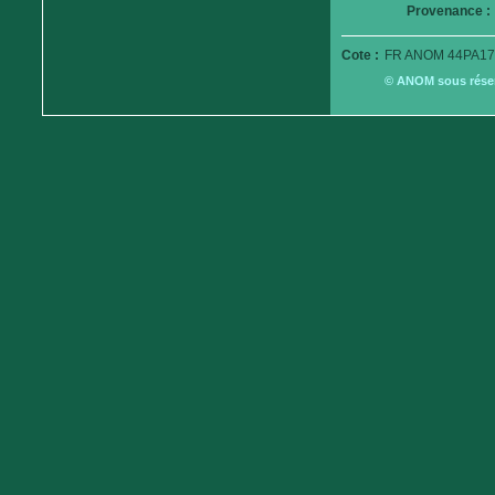
Provenance :
Cote :
FR ANOM 44PA17
© ANOM sous réserv