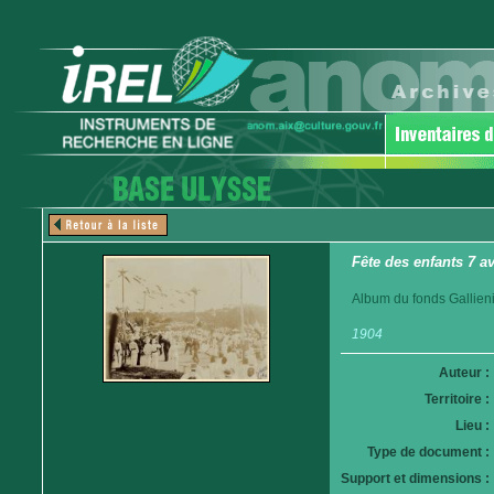
Fête des enfants 7 a
Album du fonds Gallieni
1904
Auteur :
Territoire :
Lieu :
Type de document :
Support et dimensions :