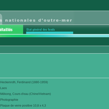
Heckenroth, Ferdinand (1880-1959)
Laos
Mékong, Cours d'eau (Chine/Vietnam)
Photographie
Plaque de verre positive 10,8 x 4,3