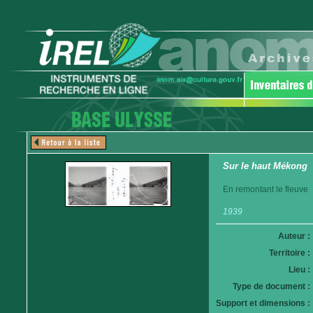
Sur le haut Mékong
En remontant le fleuve
1939
Auteur :
Territoire :
Lieu :
Type de document :
Support et dimensions :