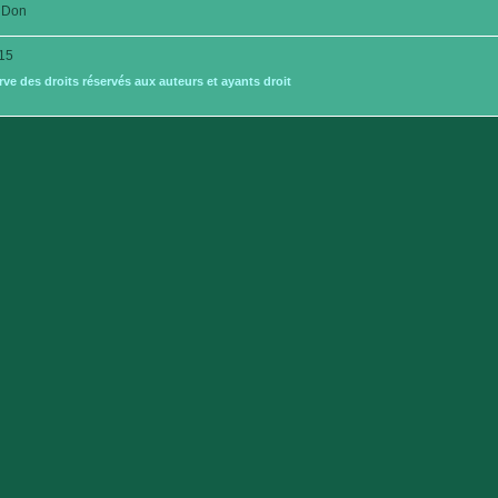
Don
15
e des droits réservés aux auteurs et ayants droit