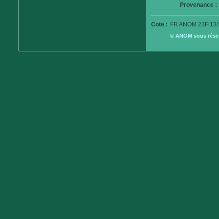
Provenance :
Cote :
FR ANOM 23Fi13/
© ANOM sous réserv