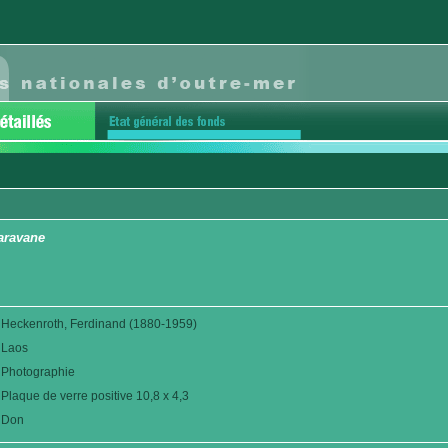
aravane
Heckenroth, Ferdinand (1880-1959)
Laos
Photographie
Plaque de verre positive 10,8 x 4,3
Don