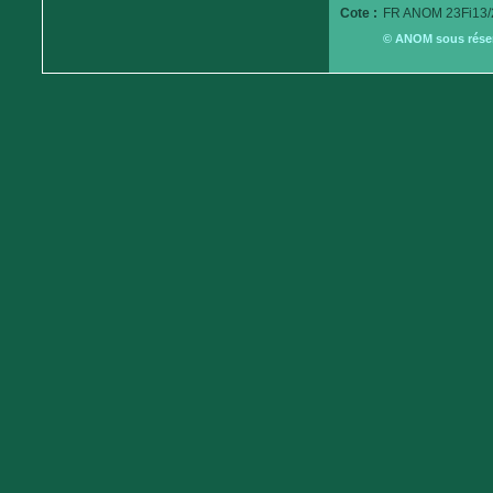
Cote :
FR ANOM 23Fi13/
© ANOM sous réserv