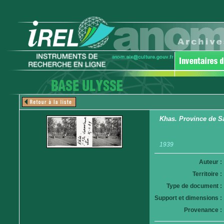
Khas. Province de S
1939
Auteur :
Territoire :
Type de document :
Support et dimensions :
Provenance :