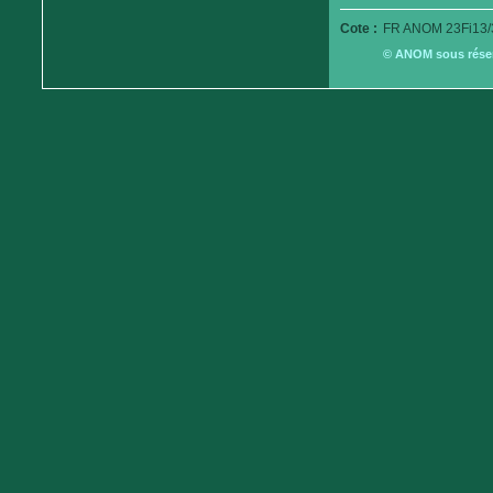
Cote :
FR ANOM 23Fi13/
© ANOM sous réserv