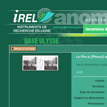
Le Phu-si [Phousi] a
Sur le devant deux milit
1939
Auteur :
Territoire :
Type de document :
Support et dimensions :
Provenance :