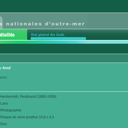
u fond
aires
Heckenroth, Ferdinand (1880-1959)
Laos
Photographie
Plaque de verre positive 10,8 x 4,3
Don