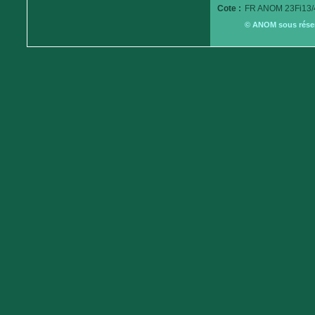
Cote :
FR ANOM 23Fi13/
© ANOM sous réserv