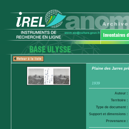
Plaine des Jarres p
1939
Auteur :
Territoire :
Type de document :
Support et dimensions :
Provenance :