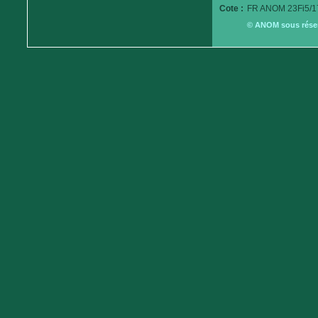
Cote :
FR ANOM 23Fi5/1
© ANOM sous réserv