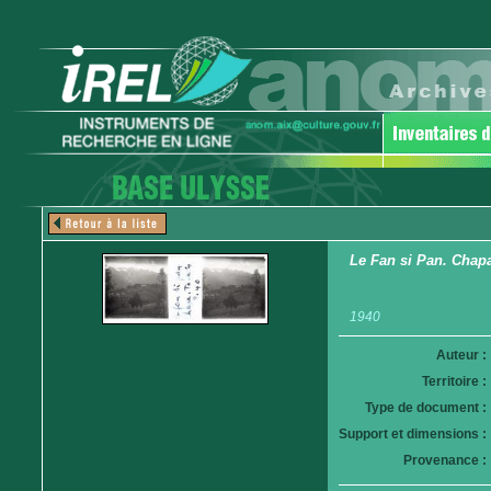
Le Fan si Pan. Chapa
1940
Auteur :
Territoire :
Type de document :
Support et dimensions :
Provenance :