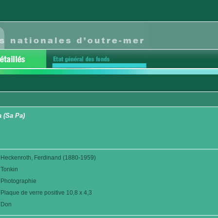
 (Sa Pa)
Heckenroth, Ferdinand (1880-1959)
Tonkin
Photographie
Plaque de verre positive 10,8 x 4,3
Don