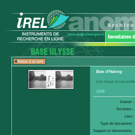
Baie d'Halong
Une crique et une petit
1938
Auteur :
Territoire :
Lieu :
Type de document :
Support et dimensions :