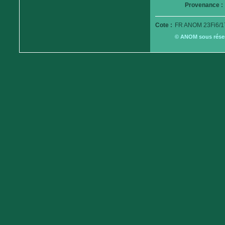
Provenance :
Cote :
FR ANOM 23Fi6/1
© ANOM sous réserv