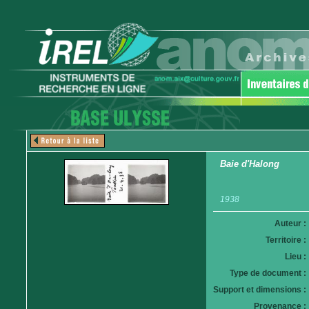
Baie d'Halong
1938
Auteur :
Territoire :
Lieu :
Type de document :
Support et dimensions :
Provenance :