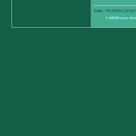
Cote :
FR ANOM 23Fi6/2
© ANOM sous réserv