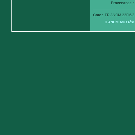
Provenance :
Cote :
FR ANOM 23Fi6/3
© ANOM sous réserv