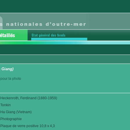
a Giang)
pour la photo
Heckenroth, Ferdinand (1880-1959)
Tonkin
Ha Giang (Vietnam)
Photographie
Plaque de verre positive 10,8 x 4,3