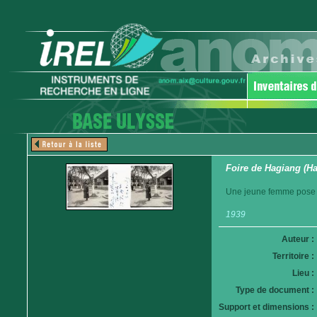
Foire de Hagiang (H
Une jeune femme pose 
1939
Auteur :
Territoire :
Lieu :
Type de document :
Support et dimensions :